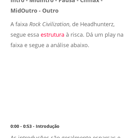
Intro - MidIntro - Pausa - Clímax -
MidOutro - Outro
A faixa
Rock Civilization
, de Headhunterz,
segue essa
estrutura
à risca. Dá um play na
faixa e segue a análise abaixo.
0:00 - 0:53 - Introdução
As introduções são geralmente esparsas e