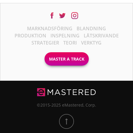
MARKNADSFÖRING
BLANDNING
PRODUKTION
INSPELNING
LÅTSKRIVANDE
STRATEGIER
TEORI
VERKTYG
MASTER A TRACK
©2015-2025 eMastered, Corp.