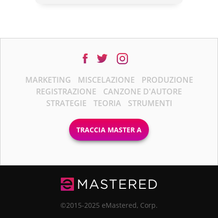
MARKETING
MISCELAZIONE
PRODUZIONE
REGISTRAZIONE
CANZONE D'AUTORE
STRATEGIE
TEORIA
STRUMENTI
TRACCIA MASTER A
©2015-2025 eMastered, Corp.