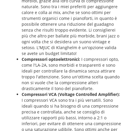
morbidi, grazie alla loro curva di compressione
naturale. Sono tra i miei preferiti per aggiungere
calore e colla ai mix, anche se sono ottimi per
strumenti organici come i pianoforti, in quanto è
possibile ottenere una riduzione del guadagno
senza che risulti troppo evidente. Li consiglierei
più che altro per ballate più morbide, brani jazz o
ogni volta che si desidera un suono vintage e
setoso. L'MJUC di Klanghelm è un'opzione valida
se avete un budget limitato!
Compressori optoelettronici:
I compressori opto,
come l'LA-2A, sono morbidi e trasparenti e sono
ideali per controllare la dinamica senza attirare
troppo l'attenzione. Sono un'ottima scelta quando
non si vuole che la compressione alteri
drasticamente il tono del pianoforte.
Compressori VCA (Voltage Controlled Amplifier):
I compressori VCA sono tra i più versatili. Sono
ideali quando si ha bisogno di una compressione
precisa e controllata, anche se consiglio di
utilizzare rapporti più bassi, intorno a 2:1 o
inferiori, per evitare di ottenere una compressione
o una saturazione udibile. Sono ottimi anche per