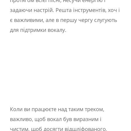
протягом всієї пісні, несучи енергію і
задаючи настрій. Решта інструментів, хоч і
є важливими, але в першу чергу слугують
для підтримки вокалу.
Коли ви працюєте над таким треком,
важливо, щоб вокал був виразним і
чистим, щоб досягти відшліфованого,