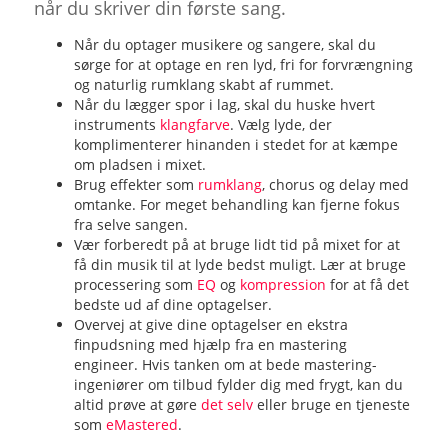
når du skriver din første sang.
Når du optager musikere og sangere, skal du
sørge for at optage en ren lyd, fri for forvrængning
og naturlig rumklang skabt af rummet.
Når du lægger spor i lag, skal du huske hvert
instruments
klangfarve
. Vælg lyde, der
komplimenterer hinanden i stedet for at kæmpe
om pladsen i mixet.
Brug effekter som
rumklang
, chorus og delay med
omtanke. For meget behandling kan fjerne fokus
fra selve sangen.
Vær forberedt på at bruge lidt tid på mixet for at
få din musik til at lyde bedst muligt. Lær at bruge
processering som
EQ
og
kompression
for at få det
bedste ud af dine optagelser.
Overvej at give dine optagelser en ekstra
finpudsning med hjælp fra en mastering
engineer. Hvis tanken om at bede mastering-
ingeniører om tilbud fylder dig med frygt, kan du
altid prøve at gøre
det selv
eller bruge en tjeneste
som
eMastered
.