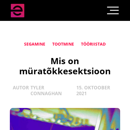
SEGAMINE
TOOTMINE
TÖÖRIISTAD
Mis on
müratõkkesektsioon
AUTOR
TYLER
15. OKTOOBER
CONNAGHAN
2021