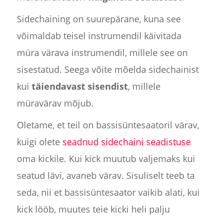
Sidechaining on suurepärane, kuna see
võimaldab teisel instrumendil käivitada
müra värava instrumendil, millele see on
sisestatud. Seega võite mõelda sidechainist
kui
täiendavast sisendist
, millele
müravärav mõjub.
Oletame, et teil on bassisüntesaatoril värav,
kuigi olete
seadnud sidechaini seadistuse
oma kickile. Kui kick muutub valjemaks kui
seatud lävi, avaneb värav. Sisuliselt teeb ta
seda, nii et bassisüntesaator vaikib alati, kui
kick lööb, muutes teie kicki heli palju