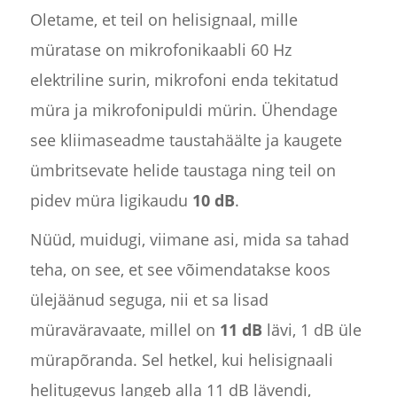
Oletame, et teil on helisignaal, mille
müratase on mikrofonikaabli 60 Hz
elektriline surin, mikrofoni enda tekitatud
müra ja mikrofonipuldi mürin. Ühendage
see kliimaseadme taustahäälte ja kaugete
ümbritsevate helide taustaga ning teil on
pidev müra ligikaudu
10 dB
.
Nüüd, muidugi, viimane asi, mida sa tahad
teha, on see, et see võimendatakse koos
ülejäänud seguga, nii et sa lisad
müraväravaate, millel on
11 dB
lävi, 1 dB üle
mürapõranda. Sel hetkel, kui helisignaali
helitugevus langeb alla 11 dB lävendi,