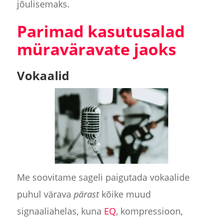
jõulisemaks.
Parimad kasutusalad
müraväravate jaoks
Vokaalid
Me soovitame sageli paigutada vokaalide
puhul värava
pärast
kõike muud
signaaliahelas, kuna
EQ
, kompressioon,