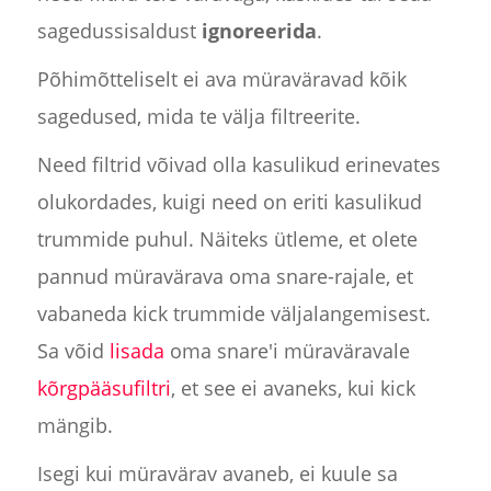
sagedussisaldust
ignoreerida
.
Põhimõtteliselt ei ava müraväravad kõik
sagedused, mida te välja filtreerite.
Need filtrid võivad olla kasulikud erinevates
olukordades, kuigi need on eriti kasulikud
trummide puhul. Näiteks ütleme, et olete
pannud müravärava oma snare-rajale, et
vabaneda kick trummide väljalangemisest.
Sa võid
lisada
oma snare'i müraväravale
kõrgpääsufiltri
, et see ei avaneks, kui kick
mängib.
Isegi kui müravärav avaneb, ei kuule sa