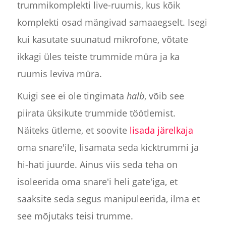
trummikomplekti live-ruumis, kus kõik
komplekti osad mängivad samaaegselt. Isegi
kui kasutate suunatud mikrofone, võtate
ikkagi üles teiste trummide müra ja ka
ruumis leviva müra.
Kuigi see ei ole tingimata
halb
, võib see
piirata üksikute trummide töötlemist.
Näiteks ütleme, et soovite
lisada järelkaja
oma snare'ile, lisamata seda kicktrummi ja
hi-hati juurde. Ainus viis seda teha on
isoleerida oma snare'i heli gate'iga, et
saaksite seda segus manipuleerida, ilma et
see mõjutaks teisi trumme.