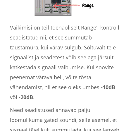
Vaikimisi on teil tõenäoliselt Range'i kontroll
seadistatud nii, et see summutab
taustamüra, kui värav sulgub. Sõltuvalt teie
signaalist ja seadetest võib see aga järsult
katkestada signaali vaibumise. Kui soovite
peenemat värava heli, võite tõsta
vähendamist, nii et see oleks umbes
-10dB
või
-20dB
.
Need seadistused annavad palju
loomulikuma gated soundi, selle asemel, et
signaal täielikult summutada, kui see langeb