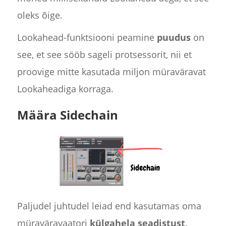
oleks õige.
Lookahead-funktsiooni peamine
puudus
on
see, et see sööb sageli protsessorit, nii et
proovige mitte kasutada miljon müraväravat
Lookaheadiga korraga.
Määra Sidechain
Paljudel juhtudel leiad end kasutamas oma
müraväravaatori
külgahela seadistust
.