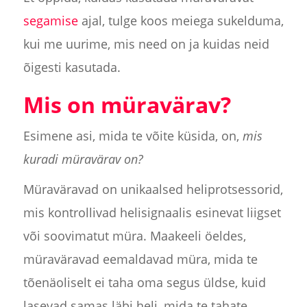
segamise
ajal, tulge koos meiega sukelduma,
kui me uurime, mis need on ja kuidas neid
õigesti kasutada.
Mis on müravärav?
Esimene asi, mida te võite küsida, on,
mis
kuradi müravärav on?
Müraväravad on unikaalsed heliprotsessorid,
mis kontrollivad helisignaalis esinevat liigset
või soovimatut müra. Maakeeli öeldes,
müraväravad eemaldavad müra, mida te
tõenäoliselt ei taha oma segus üldse, kuid
lasevad samas läbi heli, mida te tahate.