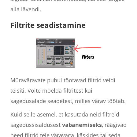
alla lävendi.
Filtrite seadistamine
Müraväravate puhul töötavad filtrid veidi
teisiti. Võite mõelda filtritest kui
sagedusalade seadetest, milles värav töötab.
Kuid selle asemel, et kasutada neid filtreid
sagedussisaldusest
vabanemiseks
, räägivad
need filtrid teie väravaga, käskides tal seda