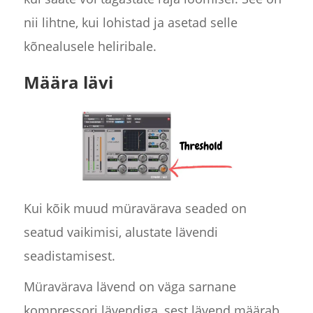
nii lihtne, kui lohistad ja asetad selle
kõnealusele heliribale.
Määra lävi
Kui kõik muud müravärava seaded on
seatud vaikimisi, alustate lävendi
seadistamisest.
Müravärava lävend on väga sarnane
kompressori lävendiga, sest lävend määrab,