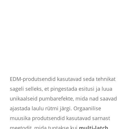
EDM-produtsendid kasutavad seda tehnikat
sageli selleks, et pingestada esitusi ja luua
unikaalseid pumbarefekte, mida nad saavad
ajastada laulu rütmi järgi. Orgaanilise
muusika produtsendid kasutavad sarnast
meetodit, mida tuntakse kui
multi-latch