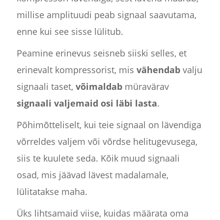
millise amplituudi peab signaal saavutama,
enne kui see sisse lülitub.
Peamine erinevus seisneb siiski selles, et
erinevalt kompressorist, mis
vähendab
valju
signaali taset,
võimaldab
müravärav
signaali valjemaid osi läbi lasta
.
Põhimõtteliselt, kui teie signaal on lävendiga
võrreldes valjem või võrdse helitugevusega,
siis te kuulete seda. Kõik muud signaali
osad, mis jäävad lävest madalamale,
lülitatakse maha.
Üks lihtsamaid viise, kuidas määrata oma