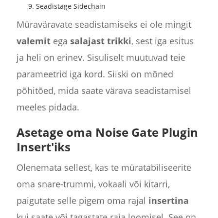
Seadistage Sidechain
Müraväravate seadistamiseks ei ole mingit
valemit
ega
salajast trikki
, sest iga esitus
ja heli on erinev. Sisuliselt muutuvad teie
parameetrid iga kord. Siiski on mõned
põhitõed, mida saate värava seadistamisel
meeles pidada.
Asetage oma Noise Gate Plugin
Insert'iks
Olenemata sellest, kas te müratabiliseerite
oma snare-trummi, vokaali või kitarri,
paigutate selle pigem oma rajal
insertina
kui saate või tagastate raja loomisel. See on