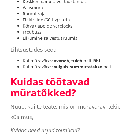
Keskkonnamüra või taustamüra
Välismüra
Ruumi kaja
Elektriline (60 Hz) surin
Kõrvaklappide verejooks
Fret buzz
Liikumine salvestusruumis
Lihtsustades seda,
Kui müravärav
avaneb
,
tuleb
heli
läbi
Kui müravärav
sulgub
,
summutatakse
heli.
Kuidas töötavad
müratõkked?
Nüüd, kui te teate, mis on müravärav, tekib
küsimus,
Kuidas need asjad toimivad?