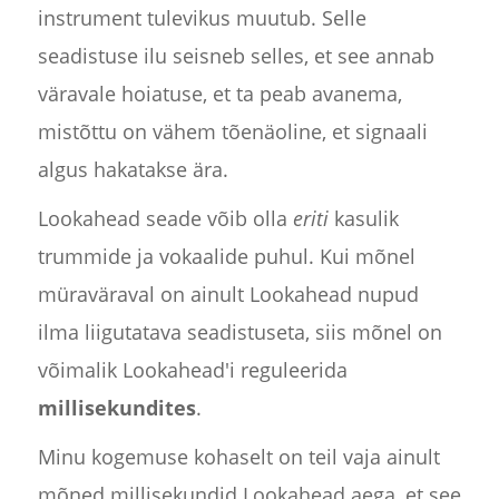
instrument tulevikus muutub. Selle
seadistuse ilu seisneb selles, et see annab
väravale hoiatuse, et ta peab avanema,
mistõttu on vähem tõenäoline, et signaali
algus hakatakse ära.
Lookahead seade võib olla
eriti
kasulik
trummide ja vokaalide puhul. Kui mõnel
müraväraval on ainult Lookahead nupud
ilma liigutatava seadistuseta, siis mõnel on
võimalik Lookahead'i reguleerida
millisekundites
.
Minu kogemuse kohaselt on teil vaja ainult
mõned millisekundid Lookahead aega, et see