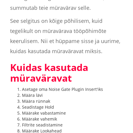
summutab teie müravärav selle.
See selgitus on kõige põhilisem, kuid
tegelikult on müravärava tööpõhimõte
keerulisem. Nii et hüppame sisse ja uurime,
kuidas kasutada müraväravat miksis.
Kuidas kasutada
müraväravat
Asetage oma Noise Gate Plugin Insert'iks
Määra lävi
Määra rünnak
Seadistage Hold
Määrake vabastamine
Määrake vahemik
Filtrite seadistamine
Määrake Lookahead