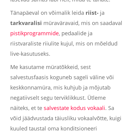
Tänapäeval on võimalik leida
riist-
ja
tarkvaralisi
müraväravaid, mis on saadaval
pistikprogrammide
, pedaalide ja
riistvaraliste riiulite kujul, mis on mõeldud
live-kasutuseks.
Me kasutame müratõkkeid, sest
salvestusfaasis koguneb sageli väline või
keskkonnamüra, mis kuhjub ja mõjutab
negatiivselt segu terviklikkust. Ütleme
näiteks, et te
salvestate kodus vokaali
. Sa
võid jäädvustada täiusliku vokaalvõtte, kuigi
kuuled taustal oma konditsioneeri