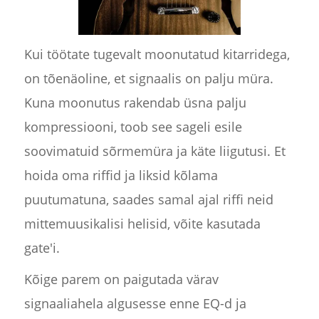
Kui töötate tugevalt moonutatud kitarridega,
on tõenäoline, et signaalis on palju müra.
Kuna moonutus rakendab üsna palju
kompressiooni, toob see sageli esile
soovimatuid sõrmemüra ja käte liigutusi. Et
hoida oma riffid ja liksid kõlama
puutumatuna, saades samal ajal riffi neid
mittemuusikalisi helisid, võite kasutada
gate'i.
Kõige parem on paigutada värav
signaaliahela algusesse enne EQ-d ja