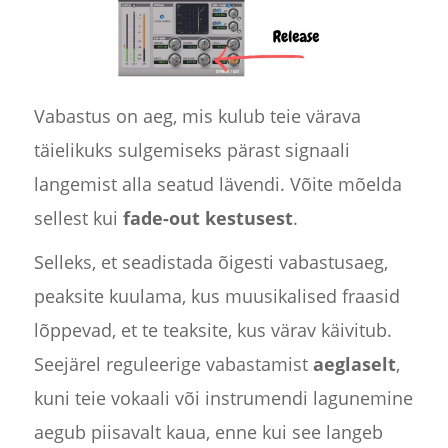
Vabastus on aeg, mis kulub teie värava
täielikuks sulgemiseks pärast signaali
langemist alla seatud lävendi. Võite mõelda
sellest kui
fade-out kestusest
.
Selleks, et seadistada õigesti vabastusaeg,
peaksite kuulama, kus muusikalised fraasid
lõppevad, et te teaksite, kus värav käivitub.
Seejärel reguleerige vabastamist
aeglaselt
,
kuni teie vokaali või instrumendi lagunemine
aegub piisavalt kaua, enne kui see langeb