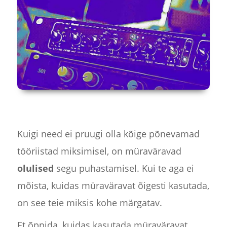
Kuigi need ei pruugi olla kõige põnevamad
tööriistad miksimisel, on müraväravad
olulised
segu puhastamisel. Kui te aga ei
mõista, kuidas müraväravat õigesti kasutada,
on see teie miksis kohe märgatav.
Et õppida, kuidas kasutada müraväravat