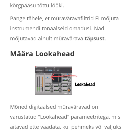
kõrgpääsu tõttu lööki.
Pange tähele, et müraväravafiltrid EI mõjuta
instrumendi tonaalseid omadusi. Nad
mõjutavad ainult müravärava
täpsust
.
Määra Lookahead
Mõned digitaalsed müraväravad on
varustatud "Lookahead" parameetritega, mis
aitavad ette vaadata, kui pehmeks või valjuks