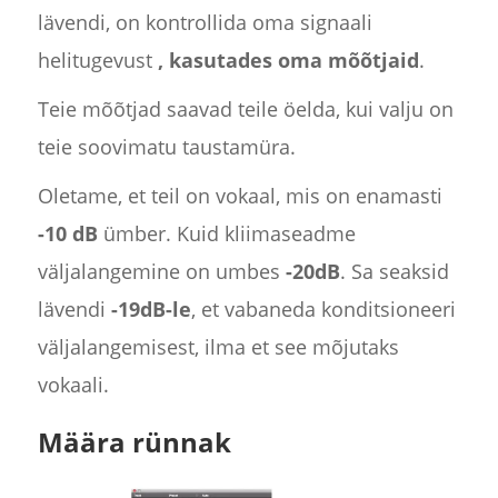
lävendi, on kontrollida oma signaali
helitugevust
, kasutades oma mõõtjaid
.
Teie mõõtjad saavad teile öelda, kui valju on
teie soovimatu taustamüra.
Oletame, et teil on vokaal, mis on enamasti
-10 dB
ümber. Kuid kliimaseadme
väljalangemine on umbes
-20dB
. Sa seaksid
lävendi
-19dB-le
, et vabaneda konditsioneeri
väljalangemisest, ilma et see mõjutaks
vokaali.
Määra rünnak