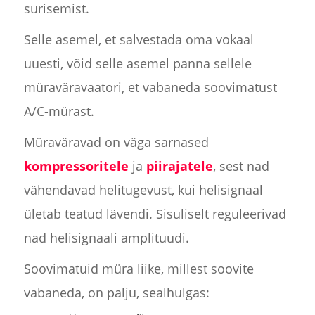
surisemist.
Selle asemel, et salvestada oma vokaal
uuesti, võid selle asemel panna sellele
müraväravaatori, et vabaneda soovimatust
A/C-mürast.
Müraväravad on väga sarnased
kompressoritele
ja
piirajatele
, sest nad
vähendavad helitugevust, kui helisignaal
ületab teatud lävendi. Sisuliselt reguleerivad
nad helisignaali amplituudi.
Soovimatuid müra liike, millest soovite
vabaneda, on palju, sealhulgas: