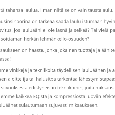
ä tahansa laulua. Ilman niitä se on vain taustalaulu.
sausinsinöörinä on tärkeää saada laulu istumaan hyvi
ovitus, jos lauluääni ei ole läsnä ja selkeä? Tai vielä 
esi soittaman herkän lehmänkello-osuuden?
aukseen on haaste, jonka jokainen tuottaja ja äänite
assa!
me vinkkejä ja tekniikoita täydellisen lauluäänen j
en aloittelija tai halusitpa tarkentaa lähestymistapaa
 siivouksesta edistyneisiin tekniikoihin, joita miksau
lemme kaikkea EQ:sta ja kompressiosta luoviin efekteih
lauluäänet sulautumaan sujuvasti miksaukseen.