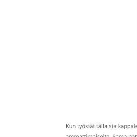
Kun työstät tällaista kappale
ammattimaiselta. Sama pätee