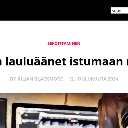
SEKOITTAMINEN
a lauluäänet istumaan
BY
JULIAN BLACKMORE
12. JOULUKUUTA 2024