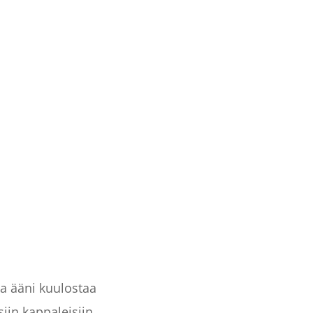
tta ääni kuulostaa
iin kappaleisiin.