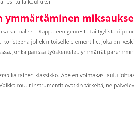
änesi tulla kuulluksi!
in ymmärtäminen miksaukse
nsa kappaleen. Kappaleen genrestä tai tyylistä riippu
a koristeena jollekin toiselle elementille, joka on ke
essa, jonka parissa työskentelet, ymmärrät paremmin
epin
kaltainen klassikko. Adelen voimakas laulu johta
aikka muut instrumentit ovatkin tärkeitä, ne palveleva