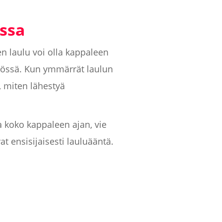
ssa
en laulu voi olla kappaleen
skiössä. Kun ymmärrät laulun
, miten lähestyä
a koko kappaleen ajan, vie
t ensisijaisesti lauluääntä.