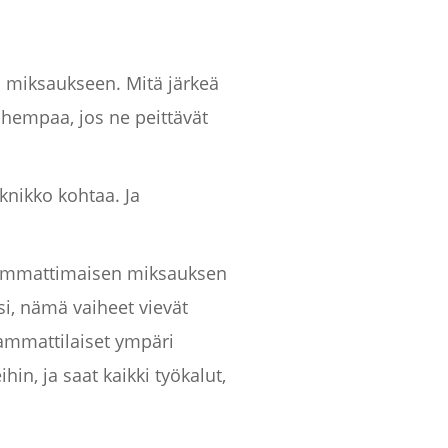
n miksaukseen. Mitä järkeä
pahempaa, jos ne peittävät
knikko kohtaa. Ja
a ammattimaisen miksauksen
si, nämä vaiheet vievät
sammattilaiset ympäri
in, ja saat kaikki työkalut,