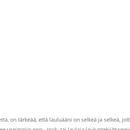
tta, on tärkeää, että lauluääni on selkeä ja selkeä, jo
 useimpiin pop-, rock- tai laulaja-lauluntekijätyyppis