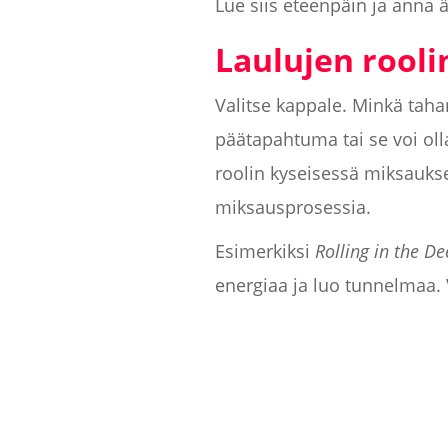
Lue siis eteenpäin ja anna ä
Laulujen rool
Valitse kappale. Minkä taha
päätapahtuma tai se voi oll
roolin kyseisessä miksauks
miksausprosessia.
Esimerkiksi
Rolling in the De
energiaa ja luo tunnelmaa. V