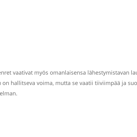
enret vaativat myös omanlaisensa lähestymistavan l
 on hallitseva voima, mutta se vaatii tiiviimpää ja suo
nelman.