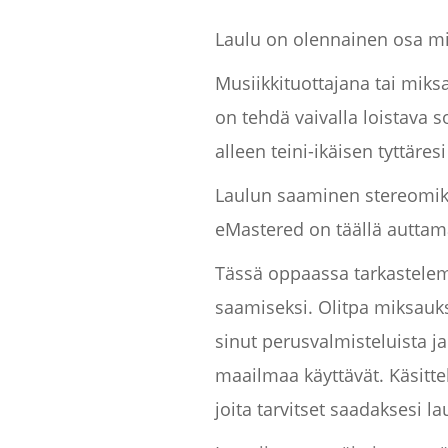
Laulu on olennainen osa mit
Musiikkituottajana tai mik
on tehdä vaivalla loistava s
alleen teini-ikäisen tyttär
Laulun saaminen stereomiks
eMastered on täällä auttam
Tässä oppaassa tarkastelem
saamiseksi. Olitpa miksauks
sinut perusvalmisteluista ja
maailmaa käyttävät. Käsitte
joita tarvitset saadaksesi 