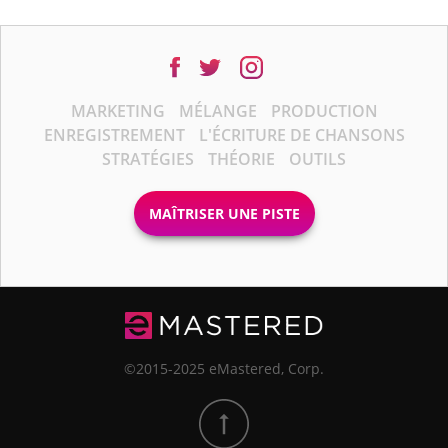
MARKETING
MÉLANGE
PRODUCTION
ENREGISTREMENT
L'ÉCRITURE DE CHANSONS
STRATÉGIES
THÉORIE
OUTILS
MAÎTRISER UNE PISTE
©2015-2025 eMastered, Corp.