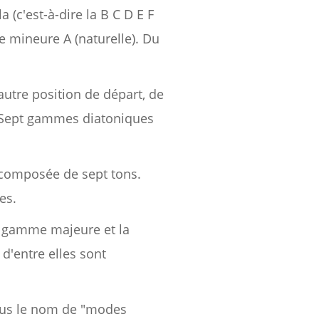
(c'est-à-dire la B C D E F
 mineure A (naturelle). Du
autre position de départ, de
Sept gammes diatoniques
composée de sept tons.
es.
a gamme majeure et la
'entre elles sont
sous le nom de "modes