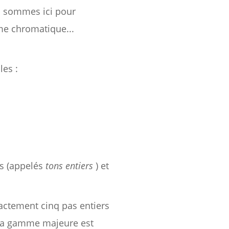
us sommes ici pour
e chromatique...
les :
rs (appelés
tons entiers
) et
ctement cinq pas entiers
 la gamme majeure est