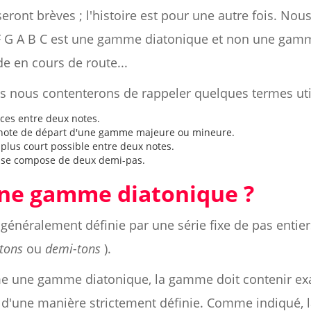
seront brèves ; l'histoire est pour une autre fois. No
F G A B C est une gamme diatonique et non une gamm
e en cours de route...
us nous contenterons de rappeler quelques termes uti
nces entre deux notes.
a note de départ d'une gamme majeure ou mineure.
 plus court possible entre deux notes.
se compose de deux demi-pas.
une gamme diatonique ?
énéralement définie par une série fixe de pas entie
tons
ou
demi-tons
).
e une gamme diatonique, la gamme doit contenir exa
 d'une manière strictement définie. Comme indiqué,