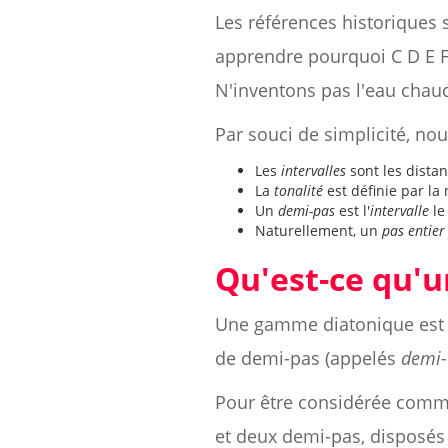
Les références historiques 
apprendre pourquoi C D E 
N'inventons pas l'eau chaud
Par souci de simplicité, no
Les
intervalles
sont les dista
La
tonalité
est définie par l
Un
demi-pas
est l'
intervalle
le
Naturellement, un
pas entier
Qu'est-ce qu'
Une gamme diatonique est g
de demi-pas (appelés
demi-
Pour être considérée comm
et deux demi-pas, disposés