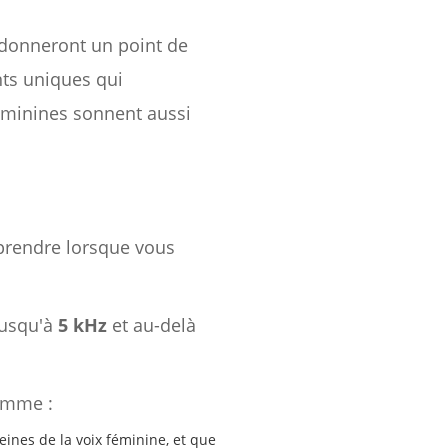
s donneront un point de
nts uniques qui
féminines sonnent aussi
mprendre lorsque vous
jusqu'à
5 kHz
et au-delà
amme :
leines de la voix féminine, et que