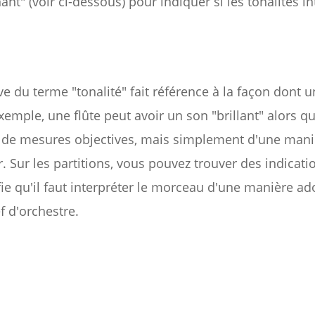
t" (voir ci-dessous) pour indiquer si les tonalités in
ctive du terme "tonalité" fait référence à la façon do
emple, une flûte peut avoir un son "brillant" alors q
pas de mesures objectives, mais simplement d'une maniè
r. Sur les partitions, vous pouvez trouver des indicati
ifie qu'il faut interpréter le morceau d'une manière a
f d'orchestre.