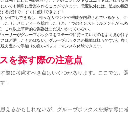
クスは完全に自己完結型です。この超コンパクトなユニットは、様々な
こにいても簡単に音楽を作ることができます。電源以外には、追加の機
続するだけで、すぐに使用できます！
スなら何でもできるし、様々なサウンドや機能が内蔵されているから、
出したり、メロディーを操作したりと、1つのインストゥルメントから次
だ。これ以上革新的な楽器はまだ見つかっていない。
ロデューサーがグルーブボックスをステージに持っていくのをよく見かけ
クスほど適したものはない。グルーブボックスの機能は様々ですが、多
表現力豊かで手触りの良いパフォーマンスを体験できます。
スを探す際の注意点
探す際に考慮すべき点はいくつかあります。ここでは、
ます！
思えるかもしれないが、グルーヴボックスを探す際に考