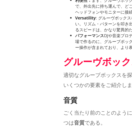
利便性：
まず、グルーヴボッ
で、外出先に持ち運んで、ど
ヘッドフォンやモニターに接
Versatility
: グルーヴボック
い。リズム・パターンを叩き
るスピードは、かなり驚異的
パフォーマンス
DJや音楽プ
場で作るのに、グルーブボッ
ー操作が含まれており、より
グルーヴボック
適切なグルーブボックスを
いくつかの要素をご紹介し
音質
ごく当たり前のことのように
つは
音質
である。