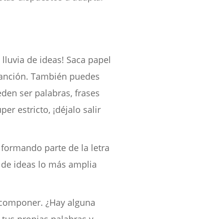
 lluvia de ideas! Saca papel
 canción. También puedes
den ser palabras, frases
r estricto, ¡déjalo salir
 formando parte de la letra
a de ideas lo más amplia
s componer. ¿Hay alguna
tus propias palabras y