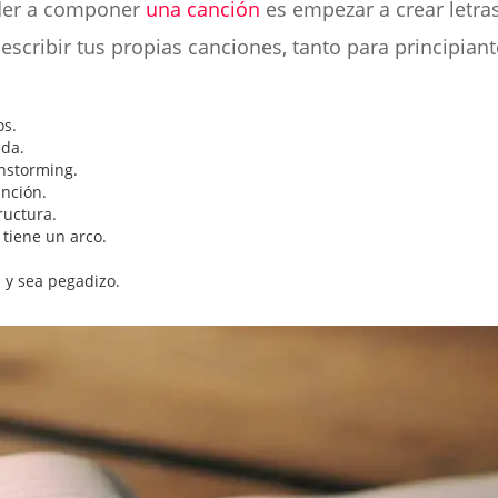
der a componer
una canción
es empezar a crear letras
scribir tus propias canciones, tanto para principia
os.
ida.
nstorming.
anción.
ructura.
 tiene un arco.
 y sea pegadizo.