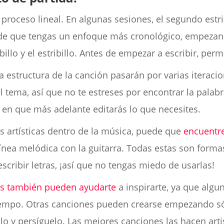
 proceso lineal. En algunas sesiones, el segundo estr
ede que tengas un enfoque más cronológico, empezan
illo y el estribillo. Antes de empezar a escribir, permí
la estructura de la canción pasarán por varias iterac
el tema, así que no te estreses por encontrar la pal
ía en que más adelante editarás lo que necesites.
as artísticas dentro de la música, puede que
encuentre
ínea melódica con la guitarra. Todas estas son formas
escribir letras, ¡así que no tengas miedo de usarlas!
es también pueden ayudarte
a inspirarte, ya que algun
iempo. Otras canciones pueden crearse empezando sól
tilo y persíguelo. Las mejores canciones las hacen art