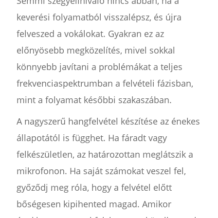
Semmi szégyellnivaló nincs abban, ha a
keverési folyamatból visszalépsz, és újra
felveszed a vokálokat. Gyakran ez az
előnyösebb megközelítés, mivel sokkal
könnyebb javítani a problémákat a teljes
frekvenciaspektrumban a felvételi fázisban,
mint a folyamat későbbi szakaszában.
A nagyszerű hangfelvétel készítése az énekes
állapotától is függhet. Ha fáradt vagy
felkészületlen, az határozottan meglátszik a
mikrofonon. Ha saját számokat veszel fel,
győződj meg róla, hogy a felvétel előtt
bőségesen kipihented magad. Amikor