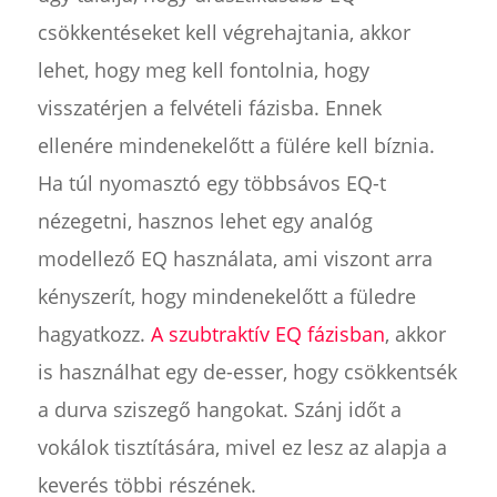
csökkentéseket kell végrehajtania, akkor
lehet, hogy meg kell fontolnia, hogy
visszatérjen a felvételi fázisba. Ennek
ellenére mindenekelőtt a fülére kell bíznia.
Ha túl nyomasztó egy többsávos EQ-t
nézegetni, hasznos lehet egy analóg
modellező EQ használata, ami viszont arra
kényszerít, hogy mindenekelőtt a füledre
hagyatkozz.
A szubtraktív EQ fázisban
, akkor
is használhat egy de-esser, hogy csökkentsék
a durva sziszegő hangokat. Szánj időt a
vokálok tisztítására, mivel ez lesz az alapja a
keverés többi részének.