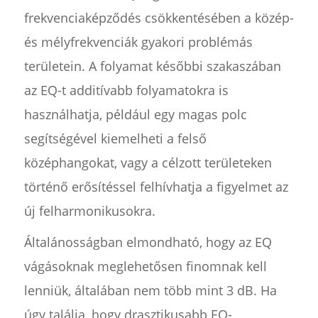
frekvenciaképződés csökkentésében a közép-
és mélyfrekvenciák gyakori problémás
területein. A folyamat későbbi szakaszában
az EQ-t additívabb folyamatokra is
használhatja, például egy magas polc
segítségével kiemelheti a felső
középhangokat, vagy a célzott területeken
történő erősítéssel felhívhatja a figyelmet az
új felharmonikusokra.
Általánosságban elmondható, hogy az EQ
vágásoknak meglehetősen finomnak kell
lenniük, általában nem több mint 3 dB. Ha
úgy találja, hogy drasztikusabb EQ-