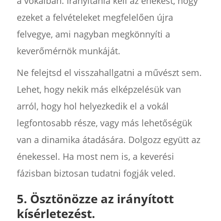
a vokálban. Irányítania kell az énekest, hogy
ezeket a felvételeket megfelelően újra
felvegye, ami nagyban megkönnyíti a
keverőmérnök munkáját.
Ne felejtsd el visszahallgatni a művészt sem.
Lehet, hogy nekik más elképzelésük van
arról, hogy hol helyezkedik el a vokál
legfontosabb része, vagy más lehetőségük
van a dinamika átadására. Dolgozz együtt az
énekessel. Ha most nem is, a keverési
fázisban biztosan tudatni fogják veled.
5. Ösztönözze az irányított
kísérletezést.