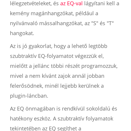
lélegzetvételeket, és
az EQ-val
lágyítani kell a
kemény magánhangzókat, például a
nyilvánvaló mássalhangzókat, az "S" és "T"
hangokat.
Az is jó gyakorlat, hogy a lehető legtöbb
szubtraktív EQ-folyamatot végezzük el,
mielőtt a jellánc többi részét programozzuk,
mivel a nem kívánt zajok annál jobban
felerősödnek, minél lejjebb kerülnek a
plugin-láncban.
Az EQ önmagában is rendkívül sokoldalú és
hatékony eszköz. A szubtraktív folyamatok
tekintetében az EQ segíthet a