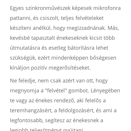
Egyes szinkronművészek képesek mikrofonra
pattanni, és csiszolt, teljes felvételeket
készíteni anélkül, hogy megizzadnának. Más,
kevésbé tapasztalt énekeseknek kicsit több
útmutatásra és esetleg bátorításra lehet
szükségük, ezért mindenképpen bőségesen
kínáljon pozitív megerősítéseket.
Ne feledje, nem csak azért van ott, hogy
megnyomja a "felvétel" gombot. Lényegében
te vagy az énekes rendező, aki felelős a
teremhangzásért, a feldolgozásért, és ami a
legfontosabb, segítesz az énekesnek a
legjobb teljesítményt nyújtani.