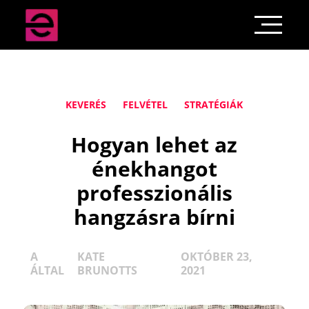
KEVERÉS
FELVÉTEL
STRATÉGIÁK
Hogyan lehet az
énekhangot
professzionális
hangzásra bírni
A
KATE
OKTÓBER 23,
ÁLTAL
BRUNOTTS
2021