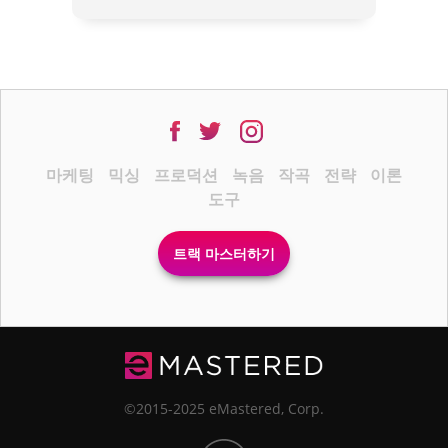
마케팅
믹싱
프로덕션
녹음
작곡
전략
이론
도구
트랙 마스터하기
©2015-2025 eMastered, Corp.