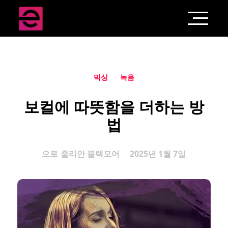
믹싱
녹음
보컬에 따뜻함을 더하는 방
법
으로
줄리안 블랙모어
2025년 1월 7일