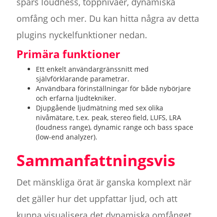
spårs loudness, toppnivåer, dynamiska
omfång och mer. Du kan hitta några av detta
plugins nyckelfunktioner nedan.
Primära funktioner
Ett enkelt användargränssnitt med
självförklarande parametrar.
Användbara förinställningar för både nybörjare
och erfarna ljudtekniker.
Djupgående ljudmätning med sex olika
nivåmätare, t.ex. peak, stereo field, LUFS, LRA
(loudness range), dynamic range och bass space
(low-end analyzer).
Sammanfattningsvis
Det mänskliga örat är ganska komplext när
det gäller hur det uppfattar ljud, och att
kunna visualisera det dynamiska omfånget