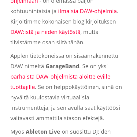
ohjelmaan
- on olemassa paljon
kohtuuhintaisia ja
ilmaisia DAW-ohjelmia
.
Kirjoitimme kokonaisen blogikirjoituksen
DAW:istä ja niiden käytöstä
, mutta
tiivistämme osan siitä tähän.
Applen tietokoneissa on sisäänrakennettu
DAW nimeltä
GarageBand
. Se on yksi
parhaista DAW-ohjelmista aloitteleville
tuottajille
. Se on helppokäyttöinen, siinä on
hyvältä kuulostavia virtuaalisia
instrumentteja, ja sen avulla saat käyttöösi
valtavasti ammattilaistason efektejä.
Myös
Ableton Live
on suosittu DJ:iden