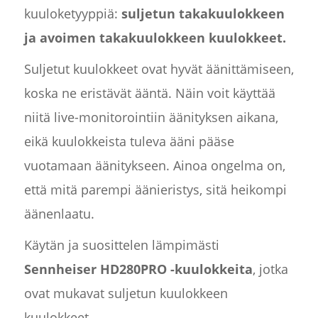
kuuloketyyppiä:
suljetun takakuulokkeen
ja avoimen takakuulokkeen kuulokkeet.
Suljetut kuulokkeet ovat hyvät äänittämiseen,
koska ne eristävät ääntä. Näin voit käyttää
niitä live-monitorointiin äänityksen aikana,
eikä kuulokkeista tuleva ääni pääse
vuotamaan äänitykseen. Ainoa ongelma on,
että mitä parempi äänieristys, sitä heikompi
äänenlaatu.
Käytän ja suosittelen lämpimästi
Sennheiser HD280PRO -kuulokkeita
, jotka
ovat mukavat suljetun kuulokkeen
kuulokkeet
.