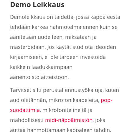
Demo Leikkaus
Demoleikkaus on taidetta, jossa kappaleesta
tehdään karkea hahmotelma ennen kuin se
äänitetään uudelleen, miksataan ja
masteroidaan. Jos käytät studiota ideoiden
kirjaamiseen, ei ole tarpeen investoida
kaikkein laadukkaimpaan
äänentoistolaitteistoon.
Tarvitset silti perustallennustyökaluja, kuten
audioliitännän, mikrofonikaapeleita,
pop-
suodattimia
, mikrofonitelineitä ja
mahdollisesti
midi-näppäimistön
, joka
auttaa hahmottamaan kappaleen tahdin.