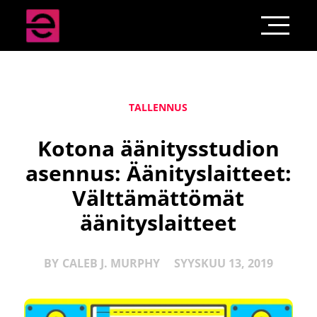
TALLENNUS
Kotona äänitysstudion
asennus: Äänityslaitteet:
Välttämättömät
äänityslaitteet
BY
CALEB J. MURPHY
SYYSKUU 13, 2019