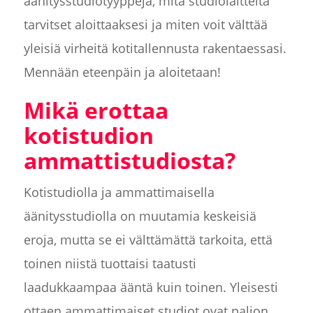
äänitysstudiotyyppejä, mitä studiolaitteita
tarvitset aloittaaksesi ja miten voit välttää
yleisiä virheitä kotitallennusta rakentaessasi.
Mennään eteenpäin ja aloitetaan!
Mikä erottaa
kotistudion
ammattistudiosta?
Kotistudiolla ja ammattimaisella
äänitysstudiolla on muutamia keskeisiä
eroja, mutta se ei välttämättä tarkoita, että
toinen niistä tuottaisi taatusti
laadukkaampaa ääntä kuin toinen. Yleisesti
ottaen ammattimaiset studiot ovat paljon