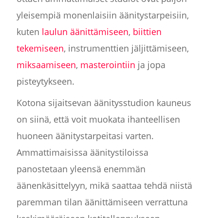
yleisempiä monenlaisiin äänitystarpeisiin,
kuten
laulun äänittämiseen
,
biittien
tekemiseen
, instrumenttien jäljittämiseen,
miksaamiseen
,
masterointiin
ja jopa
pisteytykseen.
Kotona sijaitsevan äänitysstudion kauneus
on siinä, että voit muokata ihanteellisen
huoneen äänitystarpeitasi varten.
Ammattimaisissa äänitystiloissa
panostetaan yleensä enemmän
äänenkäsittelyyn, mikä saattaa tehdä niistä
paremman tilan äänittämiseen verrattuna