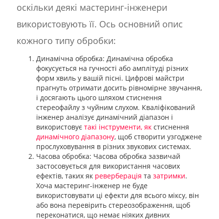
оскільки деякі мастеринг-інженери
використовують її. Ось основний опис
кожного типу обробки:
Динамічна обробка: Динамічна обробка
фокусується на гучності або амплітуді різних
форм хвиль у вашій пісні. Цифрові майстри
прагнуть отримати досить рівномірне звучання,
і досягають цього шляхом стиснення
стереофайлу з чуйним слухом. Кваліфікований
інженер аналізує динамічний діапазон і
використовує
такі інструменти, як
стиснення
динамічного діапазону
, щоб створити узгоджене
прослуховування в різних звукових системах.
Часова обробка: Часова обробка зазвичай
застосовується для використання часових
ефектів, таких як
реверберація
та
затримки
.
Хоча мастеринг-інженер не буде
використовувати ці ефекти для всього міксу, він
або вона перевірить стереозображення, щоб
переконатися, що немає ніяких дивних