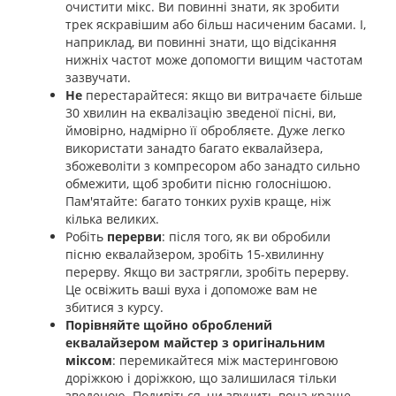
очистити мікс. Ви повинні знати, як зробити
трек яскравішим або більш насиченим басами. І,
наприклад, ви повинні знати, що відсікання
нижніх частот може допомогти вищим частотам
зазвучати.
Не
перестарайтеся: якщо ви витрачаєте більше
30 хвилин на еквалізацію зведеної пісні, ви,
ймовірно, надмірно її обробляєте. Дуже легко
використати занадто багато еквалайзера,
збожеволіти з компресором або занадто сильно
обмежити, щоб зробити пісню голоснішою.
Пам'ятайте: багато тонких рухів краще, ніж
кілька великих.
Робіть
перерви
: після того, як ви обробили
пісню еквалайзером, зробіть 15-хвилинну
перерву. Якщо ви застрягли, зробіть перерву.
Це освіжить ваші вуха і допоможе вам не
збитися з курсу.
Порівняйте щойно оброблений
еквалайзером майстер з оригінальним
міксом
: перемикайтеся між мастеринговою
доріжкою і доріжкою, що залишилася тільки
зведеною. Подивіться, чи звучить вона краще,