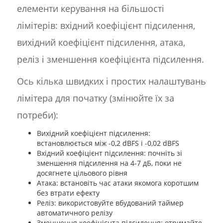
елементи керування на більшості
лімітерів: вхідний коефіцієнт підсилення,
вихідний коефіцієнт підсилення, атака,
реліз і зменшення коефіцієнта підсилення.
Ось кілька швидких і простих налаштувань
лімітера для початку (змінюйте їх за
потреби):
Вихідний коефіцієнт підсилення:
встановлюється між -0,2 dBFS і -0,02 dBFS
Вхідний коефіцієнт підсилення: почніть зі
зменшення підсилення на 4-7 дБ, поки не
досягнете цільового рівня
Атака: встановіть час атаки якомога коротшим
без втрати ефекту
Реліз: використовуйте вбудований таймер
автоматичного релізу
Зменшення коефіцієнта підсилення: отримайте