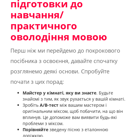
підготовки до
навчання/
практичного
оволодіння мовою
Перш ніж ми перейдемо до покрокового
посібника з освоєння, давайте спочатку
розглянемо деякі основи. Спробуйте
почати з цих порад:
Майстер у кімнаті, яку ви знаєте
. Будьте
знайомі з тим, як звук рухається у вашій кімнаті.
Зробіть
A/B-тест
між вашим мастером і
оригінальним міксом, щоб побачити, на що він
вплинув. Це допоможе вам виявити будь-які
проблеми з міксом.
Порівняйте
зведену пісню з еталонною
доріжкою.