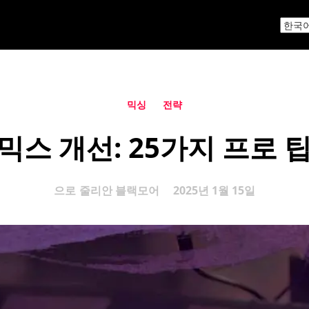
믹싱
전략
믹스 개선: 25가지 프로 
으로
줄리안 블랙모어
2025년 1월 15일