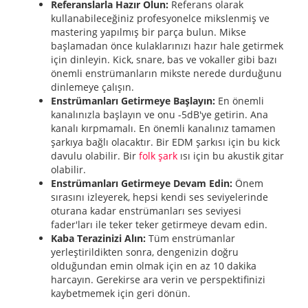
Referanslarla Hazır Olun:
Referans olarak
kullanabileceğiniz profesyonelce mikslenmiş ve
mastering yapılmış bir parça bulun. Mikse
başlamadan önce kulaklarınızı hazır hale getirmek
için dinleyin. Kick, snare, bas ve vokaller gibi bazı
önemli enstrümanların mikste nerede durduğunu
dinlemeye çalışın.
Enstrümanları Getirmeye Başlayın:
En önemli
kanalınızla başlayın ve onu -5dB'ye getirin. Ana
kanalı kırpmamalı. En önemli kanalınız tamamen
şarkıya bağlı olacaktır. Bir EDM şarkısı için bu kick
davulu olabilir. Bir
folk şark
ısı için bu akustik gitar
olabilir.
Enstrümanları Getirmeye Devam Edin:
Önem
sırasını izleyerek, hepsi kendi ses seviyelerinde
oturana kadar enstrümanları ses seviyesi
fader'ları ile teker teker getirmeye devam edin.
Kaba Terazinizi Alın:
Tüm enstrümanlar
yerleştirildikten sonra, dengenizin doğru
olduğundan emin olmak için en az 10 dakika
harcayın. Gerekirse ara verin ve perspektifinizi
kaybetmemek için geri dönün.