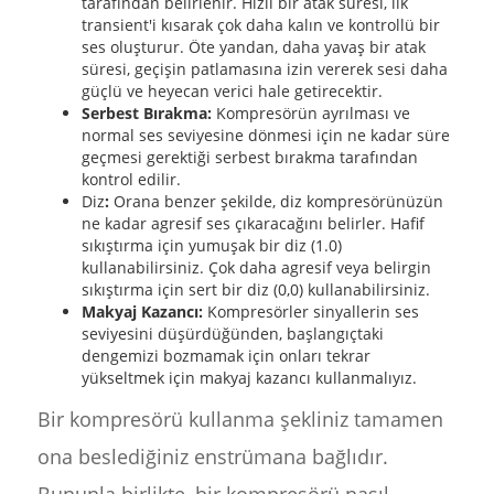
tarafından belirlenir. Hızlı bir atak süresi, ilk
transient'i kısarak çok daha kalın ve kontrollü bir
ses oluşturur. Öte yandan, daha yavaş bir atak
süresi, geçişin patlamasına izin vererek sesi daha
güçlü ve heyecan verici hale getirecektir.
Serbest Bırakma:
Kompresörün ayrılması ve
normal ses seviyesine dönmesi için ne kadar süre
geçmesi gerektiği serbest bırakma tarafından
kontrol edilir.
Diz
:
Orana benzer şekilde, diz kompresörünüzün
ne kadar agresif ses çıkaracağını belirler. Hafif
sıkıştırma için yumuşak bir diz (1.0)
kullanabilirsiniz. Çok daha agresif veya belirgin
sıkıştırma için sert bir diz (0,0) kullanabilirsiniz.
Makyaj Kazancı:
Kompresörler sinyallerin ses
seviyesini düşürdüğünden, başlangıçtaki
dengemizi bozmamak için onları tekrar
yükseltmek için makyaj kazancı kullanmalıyız.
Bir kompresörü kullanma şekliniz tamamen
ona beslediğiniz enstrümana bağlıdır.