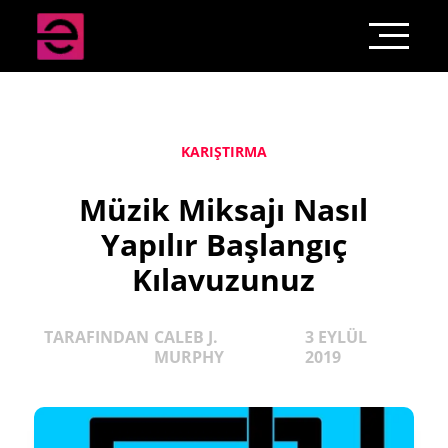
KARIŞTIRMA
Müzik Miksajı Nasıl
Yapılır Başlangıç
Kılavuzunuz
TARAFINDAN
CALEB J.
3 EYLÜL
MURPHY
2019