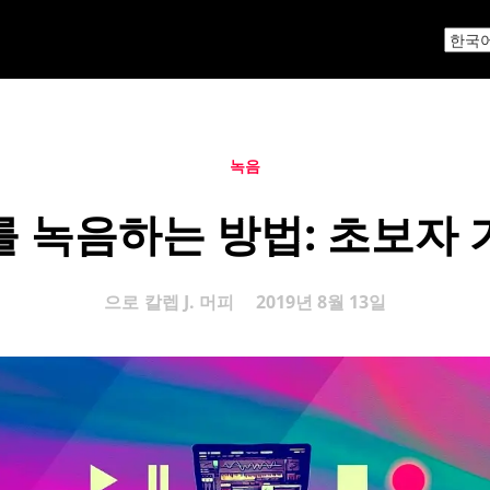
녹음
 녹음하는 방법: 초보자
으로
칼렙 J. 머피
2019년 8월 13일