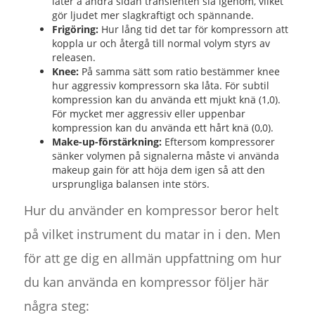
låter å andra sidan transienten slå igenom, vilket
gör ljudet mer slagkraftigt och spännande.
Frigöring:
Hur lång tid det tar för kompressorn att
koppla ur och återgå till normal volym styrs av
releasen.
Knee:
På samma sätt som ratio bestämmer knee
hur aggressiv kompressorn ska låta. För subtil
kompression kan du använda ett mjukt knä (1,0).
För mycket mer aggressiv eller uppenbar
kompression kan du använda ett hårt knä (0,0).
Make-up-förstärkning:
Eftersom kompressorer
sänker volymen på signalerna måste vi använda
makeup gain för att höja dem igen så att den
ursprungliga balansen inte störs.
Hur du använder en kompressor beror helt
på vilket instrument du matar in i den. Men
för att ge dig en allmän uppfattning om hur
du kan använda en kompressor följer här
några steg: