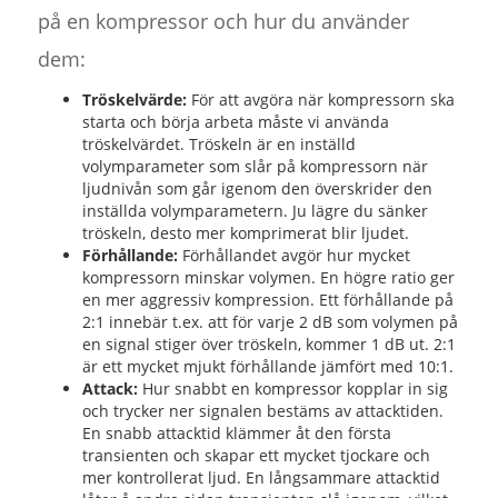
på en kompressor och hur du använder
dem:
Tröskelvärde:
För att avgöra när kompressorn ska
starta och börja arbeta måste vi använda
tröskelvärdet. Tröskeln är en inställd
volymparameter som slår på kompressorn när
ljudnivån som går igenom den överskrider den
inställda volymparametern. Ju lägre du sänker
tröskeln, desto mer komprimerat blir ljudet.
Förhållande:
Förhållandet avgör hur mycket
kompressorn minskar volymen. En högre ratio ger
en mer aggressiv kompression. Ett förhållande på
2:1 innebär t.ex. att för varje 2 dB som volymen på
en signal stiger över tröskeln, kommer 1 dB ut. 2:1
är ett mycket mjukt förhållande jämfört med 10:1.
Attack:
Hur snabbt en kompressor kopplar in sig
och trycker ner signalen bestäms av attacktiden.
En snabb attacktid klämmer åt den första
transienten och skapar ett mycket tjockare och
mer kontrollerat ljud. En långsammare attacktid