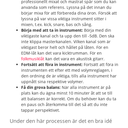
professionellt mixat och mastrat spår som du kan
använda som referens. Lyssna på det innan du
börjar mixa för att förbereda dina öron. Försök att
lyssna på var vissa viktiga instrument sitter i
mixen, t.ex. kick, snare, bas och sång.
Börja med att ta in instrument:
Börja med din
viktigaste kanal och ta upp den till -5dB. Den ska
inte klippa masterkanalen. Vilken kanal som är
viktigast beror helt och hållet på låten. För en
EDM-låt kan det vara kicktrumman. För en
folkmusiklåt
kan det vara en akustisk gitarr.
Fortsätt att föra in instrument:
Fortsätt att föra in
instrumenten ett efter ett med volymreglagen, i
den ordning de är viktiga, tills alla instrument har
uppnått sina respektive volymer.
Få din grova balans:
När alla instrument är på
plats kan du ägna minst 10 minuter åt att se till
att balansen är korrekt. Om du behöver kan du ta
en paus och återkomma till det så att du inte
tappar perspektivet.
Under den här processen är det en bra idé