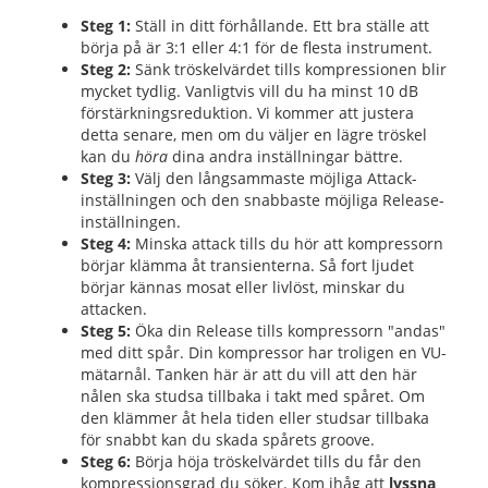
Steg 1:
Ställ in ditt förhållande. Ett bra ställe att
börja på är 3:1 eller 4:1 för de flesta instrument.
Steg 2:
Sänk tröskelvärdet tills kompressionen blir
mycket tydlig. Vanligtvis vill du ha minst 10 dB
förstärkningsreduktion. Vi kommer att justera
detta senare, men om du väljer en lägre tröskel
kan du
höra
dina andra inställningar bättre.
Steg 3:
Välj den långsammaste möjliga Attack-
inställningen och den snabbaste möjliga Release-
inställningen.
Steg 4:
Minska attack tills du hör att kompressorn
börjar klämma åt transienterna. Så fort ljudet
börjar kännas mosat eller livlöst, minskar du
attacken.
Steg 5:
Öka din Release tills kompressorn "andas"
med ditt spår. Din kompressor har troligen en VU-
mätarnål. Tanken här är att du vill att den här
nålen ska studsa tillbaka i takt med spåret. Om
den klämmer åt hela tiden eller studsar tillbaka
för snabbt kan du skada spårets groove.
Steg 6:
Börja höja tröskelvärdet tills du får den
kompressionsgrad du söker. Kom ihåg att
lyssna